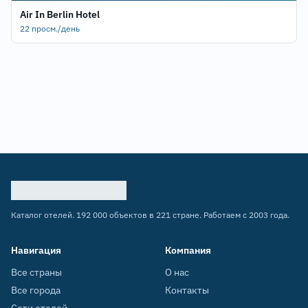
Air In Berlin Hotel
22 просм./день
Каталог отелей. 192 000 объектов в 221 стране. Работаем с 2003 года.
Навигация
Компания
Все страны
О нас
Все города
Контакты