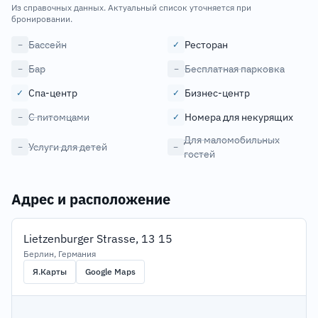
Из справочных данных. Актуальный список уточняется при
бронировании.
Бассейн
Ресторан
−
✓
Бар
Бесплатная парковка
−
−
Спа-центр
Бизнес-центр
✓
✓
С питомцами
Номера для некурящих
−
✓
Для маломобильных
Услуги для детей
−
−
гостей
Адрес и расположение
Lietzenburger Strasse, 13 15
Берлин, Германия
Я.Карты
Google Maps