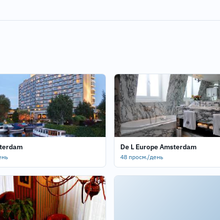
sterdam
De L Europe Amsterdam
ень
48 просм./день