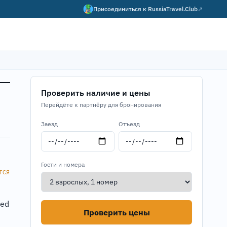
Присоединиться к
RussiaTravel.Club
↗
Проверить наличие и цены
Перейдёте к партнёру для бронирования
Заезд
Отъезд
Гости и номера
ТСЯ
led
Проверить цены