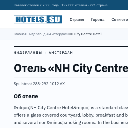
Каталог отелей с 2003 года · 192 000 отелей · 221 страна
Страны
Города
Сети от
Главная
›
Нидерланды
›
Амстердам
›
NH City Centre Hotel
НИДЕРЛАНДЫ
›
АМСТЕРДАМ
Отель «NH City Centre
Spuistraat 288-292
·
1012 VX
Об отеле
&rdquo;NH City Centre Hotel&rdquo; is a standard cla
offers a glass covered courtyard, lobby, breakfast and b
and several non&minus;smoking rooms. In the business c