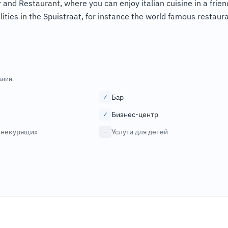
d Restaurant, where you can enjoy italian cuisine in a frien
ties in the Spuistraat, for instance the world famous restaur
ании.
Бар
✓
Бизнес-центр
✓
 некурящих
Услуги для детей
−