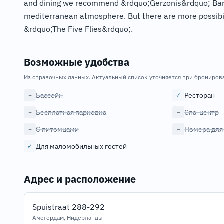
and dining we recommend &rdquo;Gerzonis&rdquo; Bar an
mediterranean atmosphere. But there are more possibili
&rdquo;The Five Flies&rdquo;.
Возможные удобства
Из справочных данных. Актуальный список уточняется при брониров
Бассейн
Ресторан
−
✓
Бесплатная парковка
Спа-центр
−
−
С питомцами
Номера для
−
−
Для маломобильных гостей
✓
Адрес и расположение
Spuistraat 288-292
Амстердам, Нидерланды