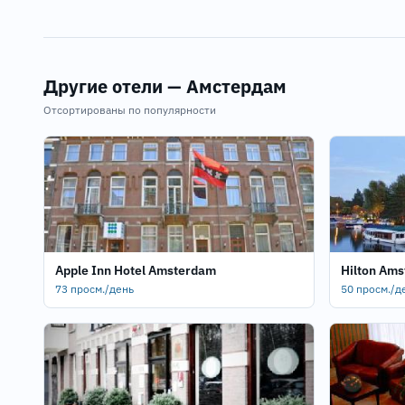
Другие отели — Амстердам
Отсортированы по популярности
Apple Inn Hotel Amsterdam
Hilton Am
73 просм./день
50 просм./д