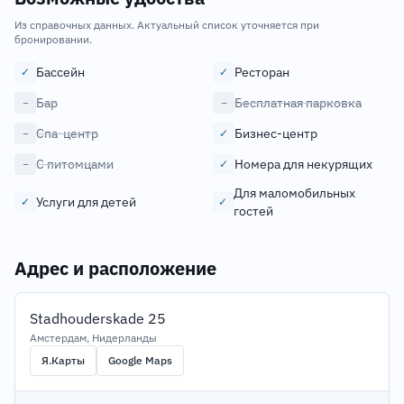
Из справочных данных. Актуальный список уточняется при
бронировании.
Бассейн
Ресторан
✓
✓
Бар
Бесплатная парковка
−
−
Спа-центр
Бизнес-центр
−
✓
С питомцами
Номера для некурящих
−
✓
Для маломобильных
Услуги для детей
✓
✓
гостей
Адрес и расположение
Stadhouderskade 25
Амстердам, Нидерланды
Я.Карты
Google Maps