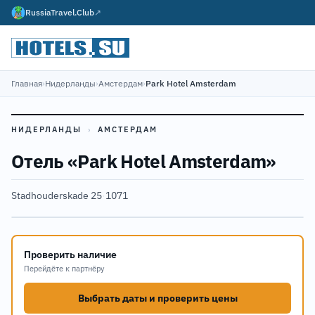
RussiaTravel.Club
↗
Главная
›
Нидерланды
›
Амстердам
›
Park Hotel Amsterdam
НИДЕРЛАНДЫ
›
АМСТЕРДАМ
Отель «Park Hotel Amsterdam»
Stadhouderskade 25
·
1071
Проверить наличие
Перейдёте к партнёру
Выбрать даты и проверить цены