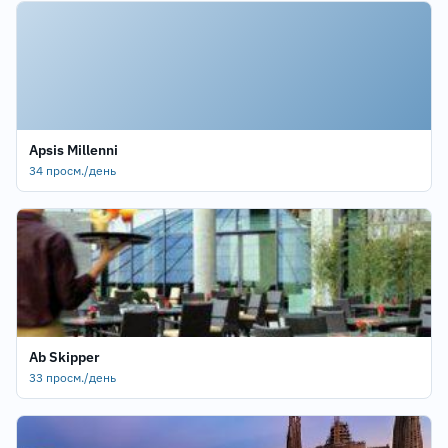
Apsis Millenni
34 просм./день
Ab Skipper
33 просм./день