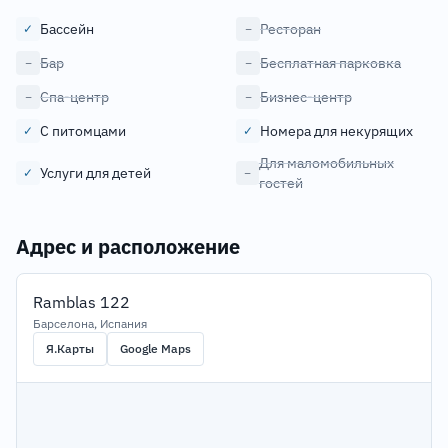
Бассейн
Ресторан
✓
−
Бар
Бесплатная парковка
−
−
Спа-центр
Бизнес-центр
−
−
С питомцами
Номера для некурящих
✓
✓
Для маломобильных
Услуги для детей
✓
−
гостей
Адрес и расположение
Ramblas 122
Барселона, Испания
Я.Карты
Google Maps