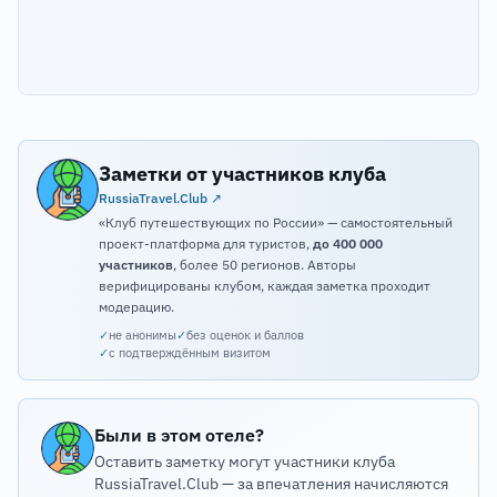
Заметки от участников клуба
RussiaTravel.Club ↗
«Клуб путешествующих по России» — самостоятельный
проект-платформа для туристов,
до 400 000
участников
, более 50 регионов. Авторы
верифицированы клубом, каждая заметка проходит
модерацию.
✓
не анонимы
✓
без оценок и баллов
✓
с подтверждённым визитом
Были в этом отеле?
Оставить заметку могут участники клуба
RussiaTravel.Club — за впечатления начисляются