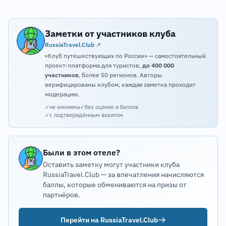
Заметки от участников клуба
RussiaTravel.Club ↗
«Клуб путешествующих по России» — самостоятельный
проект-платформа для туристов,
до 400 000
участников
, более 50 регионов. Авторы
верифицированы клубом, каждая заметка проходит
модерацию.
✓
не анонимы
✓
без оценок и баллов
✓
с подтверждённым визитом
Были в этом отеле?
Оставить заметку могут участники клуба
RussiaTravel.Club — за впечатления начисляются
баллы, которые обмениваются на призы от
партнёров.
Перейти на RussiaTravel.Club