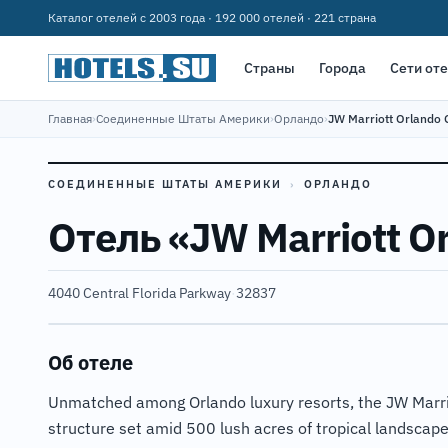
Каталог отелей с 2003 года · 192 000 отелей · 221 страна
Страны
Города
Сети от
Главная
›
Соединенные Штаты Америки
›
Орландо
›
JW Marriott Orlando
СОЕДИНЕННЫЕ ШТАТЫ АМЕРИКИ
›
ОРЛАНДО
Отель «JW Marriott O
4040 Central Florida Parkway
·
32837
Об отеле
Unmatched among Orlando luxury resorts, the JW Marrio
structure set amid 500 lush acres of tropical landscape