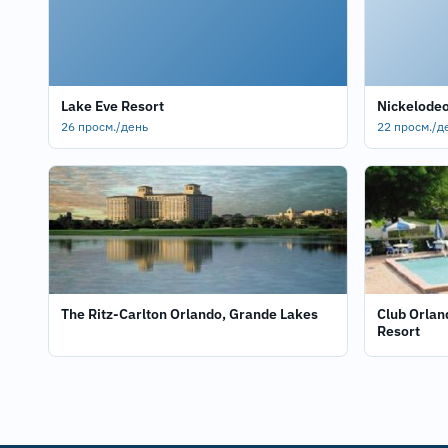
Lake Eve Resort
Nickelodeo
26 просм./день
22 просм./д
The Ritz-Carlton Orlando, Grande Lakes
Club Orlando A One Bedroom
Resort