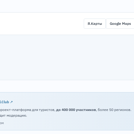
Я.Карты
Google Maps
l.Club ↗
проект-платформа для туристов,
до 400 000 участников
, более 50 регионов.
дит модерацию.
том