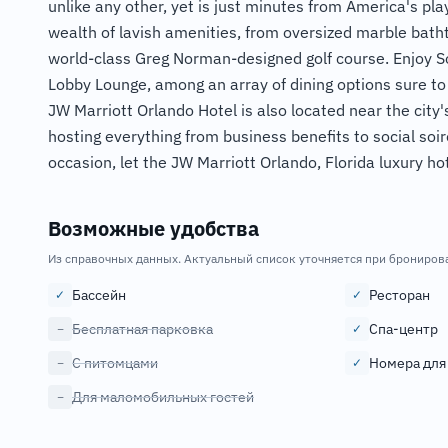
unlike any other, yet is just minutes from America's pl
wealth of lavish amenities, from oversized marble bath
world-class Greg Norman-designed golf course. Enjoy Sou
Lobby Lounge, among an array of dining options sure to 
JW Marriott Orlando Hotel is also located near the city'
hosting everything from business benefits to social soi
occasion, let the JW Marriott Orlando, Florida luxury h
Возможные удобства
Из справочных данных. Актуальный список уточняется при брониров
Бассейн
Ресторан
✓
✓
Бесплатная парковка
Спа-центр
−
✓
С питомцами
Номера для
−
✓
Для маломобильных гостей
−