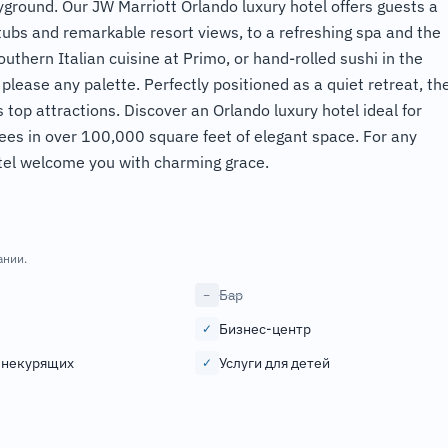
ayground. Our JW Marriott Orlando luxury hotel offers guests a
tubs and remarkable resort views, to a refreshing spa and the
thern Italian cuisine at Primo, or hand-rolled sushi in the
please any palette. Perfectly positioned as a quiet retreat, th
s top attractions. Discover an Orlando luxury hotel ideal for
rees in over 100,000 square feet of elegant space. For any
otel welcome you with charming grace.
ании.
Бар
−
Бизнес-центр
✓
 некурящих
Услуги для детей
✓