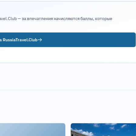
avel.Club — за впечатления начисляются баллы, которые
 RussiaTravel.Club