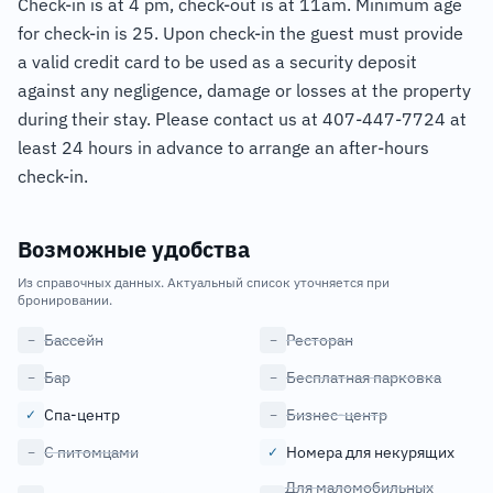
Check-in is at 4 pm, check-out is at 11am. Minimum age
for check-in is 25. Upon check-in the guest must provide
a valid credit card to be used as a security deposit
against any negligence, damage or losses at the property
during their stay. Please contact us at 407-447-7724 at
least 24 hours in advance to arrange an after-hours
check-in.
Возможные удобства
Из справочных данных. Актуальный список уточняется при
бронировании.
Бассейн
Ресторан
−
−
Бар
Бесплатная парковка
−
−
Спа-центр
Бизнес-центр
✓
−
С питомцами
Номера для некурящих
−
✓
Для маломобильных