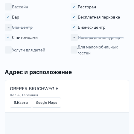
Бассейн
Ресторан
−
✓
Бар
Бесплатная парковка
✓
✓
Спа-центр
Бизнес-центр
−
✓
С питомцами
Номера для некурящих
✓
−
Для маломобильных
Услуги для детей
−
−
гостей
Адрес и расположение
OBERER BRUCHWEG 6
Кельн, Германия
Я.Карты
Google Maps