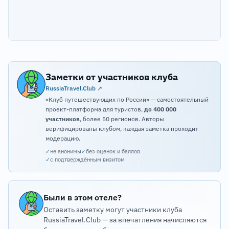
Заметки от участников клуба
RussiaTravel.Club ↗
«Клуб путешествующих по России» — самостоятельный
проект-платформа для туристов,
до 400 000
участников
, более 50 регионов. Авторы
верифицированы клубом, каждая заметка проходит
модерацию.
✓
не анонимы
✓
без оценок и баллов
✓
с подтверждённым визитом
Были в этом отеле?
Оставить заметку могут участники клуба
RussiaTravel.Club — за впечатления начисляются