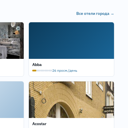
Все отели города →
Abba
26 просм./день
Acostar