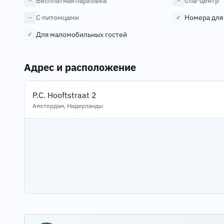
Бесплатная парковка
Спа-центр
−
−
С питомцами
Номера для
−
✓
Для маломобильных гостей
✓
Адрес и расположение
P.C. Hooftstraat 2
Амстердам, Нидерланды