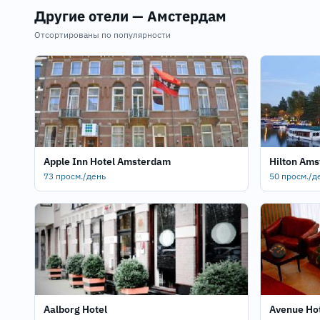
Другие отели — Амстердам
Отсортированы по популярности
Apple Inn Hotel Amsterdam
Hilton Am
73 просм./день
50 просм./д
Aalborg Hotel
Avenue Ho