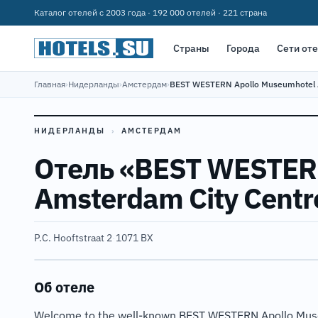
Каталог отелей с 2003 года · 192 000 отелей · 221 страна
Страны
Города
Сети от
Главная
›
Нидерланды
›
Амстердам
›
BEST WESTERN Apollo Museumhotel 
НИДЕРЛАНДЫ
›
АМСТЕРДАМ
Отель «BEST WESTER
Amsterdam City Centr
P.C. Hooftstraat 2
·
1071 BX
Об отеле
Welcome to the well-known BEST WESTERN Apollo Muse