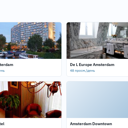
sterdam
De L Europe Amsterdam
ень
48 просм./день
tel
Amsterdam Downtown