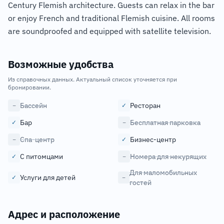
Century Flemish architecture. Guests can relax in the bar
or enjoy French and traditional Flemish cuisine. All rooms
are soundproofed and equipped with satellite television.
Возможные удобства
Из справочных данных. Актуальный список уточняется при
бронировании.
Бассейн
Ресторан
−
✓
Бар
Бесплатная парковка
✓
−
Спа-центр
Бизнес-центр
−
✓
С питомцами
Номера для некурящих
✓
−
Для маломобильных
Услуги для детей
✓
−
гостей
Адрес и расположение