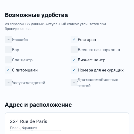
Возможные удобства
Из справочных данных. Актуальный список уточняется при
бронировании.
Бассейн
Ресторан
−
✓
Бар
Бесплатная парковка
−
−
Спа-центр
Бизнес-центр
−
✓
С питомцами
Номера для некурящих
✓
✓
Для маломобильных
Услуги для детей
−
−
гостей
Адрес и расположение
224 Rue de Paris
Лилль, Франция