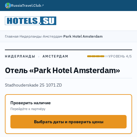
RussiaTravel.Club
↗
Главная
›
Нидерланды
›
Амстердам
›
Park Hotel Amsterdam
НИДЕРЛАНДЫ
›
АМСТЕРДАМ
УРОВЕНЬ 4/5
Отель «Park Hotel Amsterdam»
Stadhouderskade 25
·
1071 ZD
Проверить наличие
Перейдёте к партнёру
Выбрать даты и проверить цены