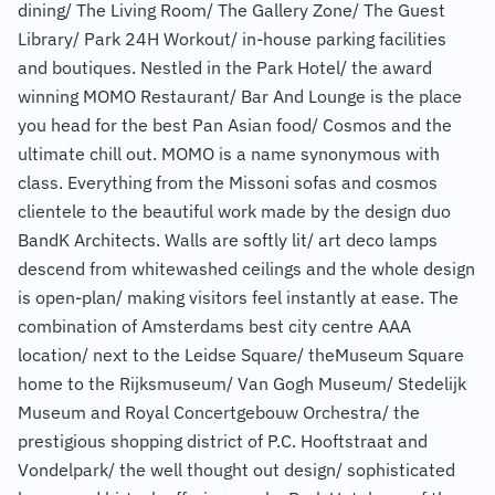
dining/ The Living Room/ The Gallery Zone/ The Guest
Library/ Park 24H Workout/ in-house parking facilities
and boutiques. Nestled in the Park Hotel/ the award
winning MOMO Restaurant/ Bar And Lounge is the place
you head for the best Pan Asian food/ Cosmos and the
ultimate chill out. MOMO is a name synonymous with
class. Everything from the Missoni sofas and cosmos
clientele to the beautiful work made by the design duo
BandK Architects. Walls are softly lit/ art deco lamps
descend from whitewashed ceilings and the whole design
is open-plan/ making visitors feel instantly at ease. The
combination of Amsterdams best city centre AAA
location/ next to the Leidse Square/ theMuseum Square
home to the Rijksmuseum/ Van Gogh Museum/ Stedelijk
Museum and Royal Concertgebouw Orchestra/ the
prestigious shopping district of P.C. Hooftstraat and
Vondelpark/ the well thought out design/ sophisticated