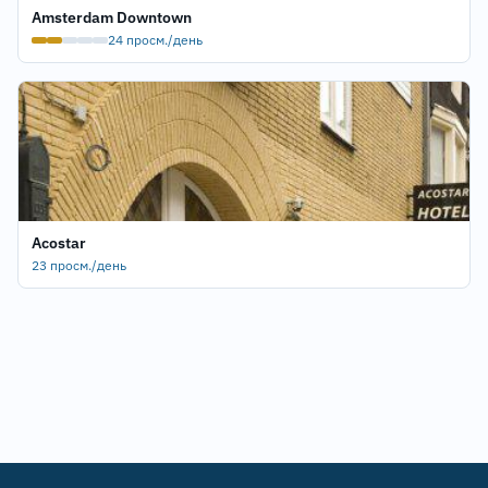
Amsterdam Downtown
24 просм./день
Acostar
23 просм./день