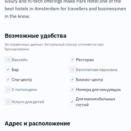
luxury and hi-tech offerings make Park Hotel one of the
best hotels in Amsterdam for travellers and businessmen
in the know.
Возможные удобства
Из справочных данных. Актуальный список уточняется при
бронировании.
Бассейн
Ресторан
−
✓
Бар
Бесплатная парковка
✓
−
Спа-центр
Бизнес-центр
✓
✓
С питомцами
Номера для некурящих
−
✓
Для маломобильных
Услуги для детей
−
✓
гостей
Адрес и расположение