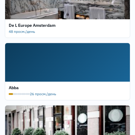
De L Europe Amsterdam
48 просм./день
Abba
26 просм./день