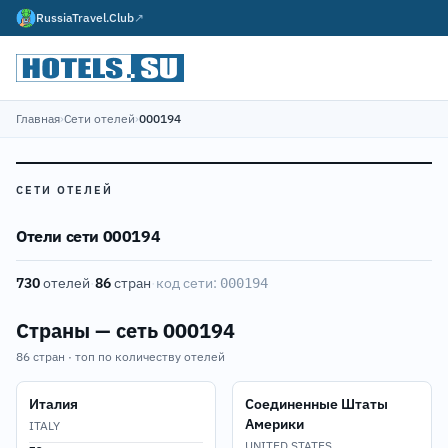
RussiaTravel.Club
↗
Главная
›
Сети отелей
›
000194
СЕТИ ОТЕЛЕЙ
Отели сети 000194
730
отелей
·
86
стран
·
код сети:
000194
Страны — сеть 000194
86 стран · топ по количеству отелей
Италия
Соединенные Штаты
Америки
ITALY
UNITED STATES