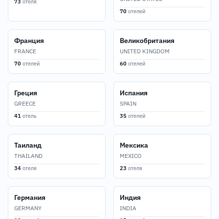
73
отеля
70
отелей
Франция
Великобритания
FRANCE
UNITED KINGDOM
70
отелей
60
отелей
Греция
Испания
GREECE
SPAIN
41
отель
35
отелей
Таиланд
Мексика
THAILAND
MEXICO
34
отеля
23
отеля
Германия
Индия
GERMANY
INDIA