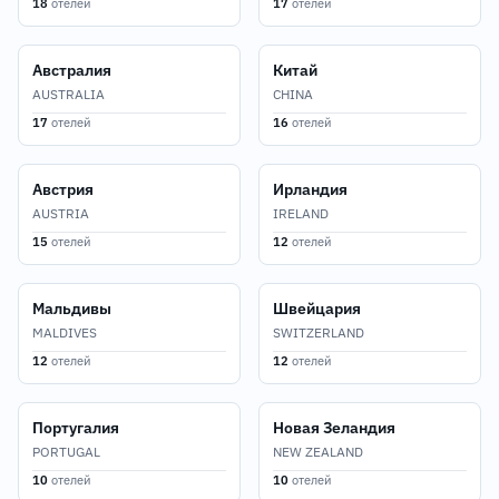
18
отелей
17
отелей
Австралия
Китай
AUSTRALIA
CHINA
17
отелей
16
отелей
Австрия
Ирландия
AUSTRIA
IRELAND
15
отелей
12
отелей
Мальдивы
Швейцария
MALDIVES
SWITZERLAND
12
отелей
12
отелей
Португалия
Новая Зеландия
PORTUGAL
NEW ZEALAND
10
отелей
10
отелей