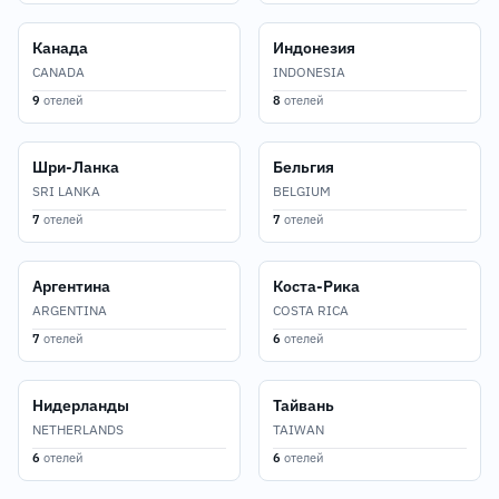
Канада
Индонезия
CANADA
INDONESIA
9
отелей
8
отелей
Шри-Ланка
Бельгия
SRI LANKA
BELGIUM
7
отелей
7
отелей
Аргентина
Коста-Рика
ARGENTINA
COSTA RICA
7
отелей
6
отелей
Нидерланды
Тайвань
NETHERLANDS
TAIWAN
6
отелей
6
отелей