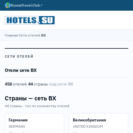
RussiaTravel.Club
↗
Главная
›
Сети отелей
›
BX
СЕТИ ОТЕЛЕЙ
Отели сети BX
458
отелей
·
44
страны
·
код сети:
BX
Страны — сеть BX
44 страны · топ по количеству отелей
Германия
Великобритания
GERMANY
UNITED KINGDOM