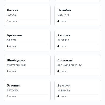
Латвия
Намибия
LATVIA
NAMIBIA
8
отелей
4
отеля
Бразилия
Австрия
BRAZIL
AUSTRIA
4
отеля
4
отеля
Швейцария
Словакия
SWITZERLAND
SLOVAK REPUBLIC
4
отеля
4
отеля
Эстония
Венгрия
ESTONIA
HUNGARY
4
отеля
4
отеля