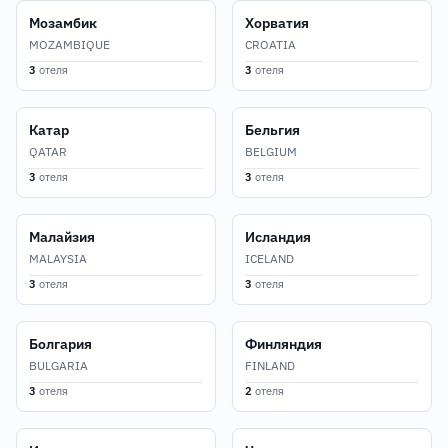
Мозамбик
Хорватия
MOZAMBIQUE
CROATIA
3
отеля
3
отеля
Катар
Бельгия
QATAR
BELGIUM
3
отеля
3
отеля
Малайзия
Исландия
MALAYSIA
ICELAND
3
отеля
3
отеля
Болгария
Финляндия
BULGARIA
FINLAND
3
отеля
2
отеля