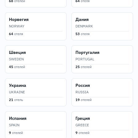
68
отелей
64
отеля
Норвегия
Дания
NORWAY
DENMARK
64
отеля
53
отеля
Швеция
Португалия
SWEDEN
PORTUGAL
45
отелей
25
отелей
Украина
Россия
UKRAINE
RUSSIA
21
отель
19
отелей
Испания
Греция
SPAIN
GREECE
9
отелей
9
отелей