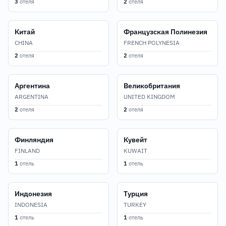
3
отеля
2
отеля
Китай
Французская Полинезия
CHINA
FRENCH POLYNESIA
2
отеля
2
отеля
Аргентина
Великобритания
ARGENTINA
UNITED KINGDOM
2
отеля
2
отеля
Финляндия
Кувейт
FINLAND
KUWAIT
1
отель
1
отель
Индонезия
Турция
INDONESIA
TURKEY
1
отель
1
отель