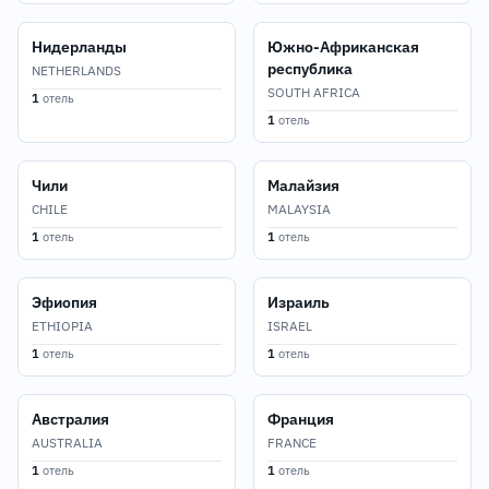
Нидерланды
Южно-Африканская
республика
NETHERLANDS
SOUTH AFRICA
1
отель
1
отель
Чили
Малайзия
CHILE
MALAYSIA
1
отель
1
отель
Эфиопия
Израиль
ETHIOPIA
ISRAEL
1
отель
1
отель
Австралия
Франция
AUSTRALIA
FRANCE
1
отель
1
отель