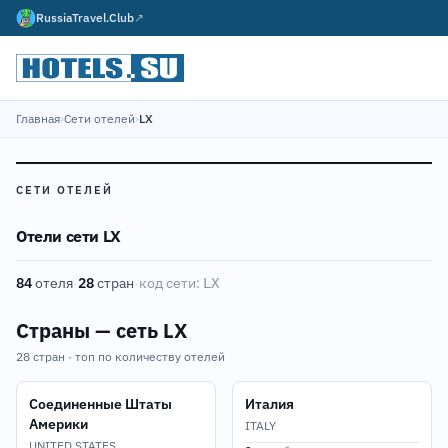
RussiaTravel.Club
↗
Главная
›
Сети отелей
›
LX
СЕТИ ОТЕЛЕЙ
Отели сети LX
84
отеля
·
28
стран
·
код сети:
LX
Страны — сеть LX
28 стран · топ по количеству отелей
Соединенные Штаты
Италия
Америки
ITALY
UNITED STATES