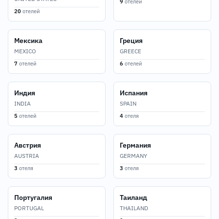
9
отелей
20
отелей
Мексика
Греция
MEXICO
GREECE
7
отелей
6
отелей
Индия
Испания
INDIA
SPAIN
5
отелей
4
отеля
Австрия
Германия
AUSTRIA
GERMANY
3
отеля
3
отеля
Португалия
Таиланд
PORTUGAL
THAILAND