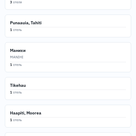
3
отеля
Punaauia, Tahiti
1
отель
Манихи
MANIHI
1
отель
Tikehau
1
отель
Haapiti, Moorea
1
отель