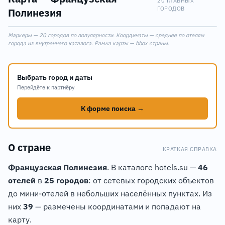
20 ГЛАВНЫХ
ГОРОДОВ
Полинезия
Leaflet
|
©
OpenStreetMap
Маркеры — 20 городов по популярности. Координаты — среднее по отелям
+
города из внутреннего каталога. Рамка карты — bbox страны.
−
Выбрать город и даты
Перейдёте к партнёру
К форме поиска →
О стране
КРАТКАЯ СПРАВКА
Французская Полинезия
. В каталоге hotels.su —
46
отелей
в
25 городов
: от сетевых городских объектов
до мини-отелей в небольших населённых пунктах. Из
них
39
— размечены координатами и попадают на
карту.