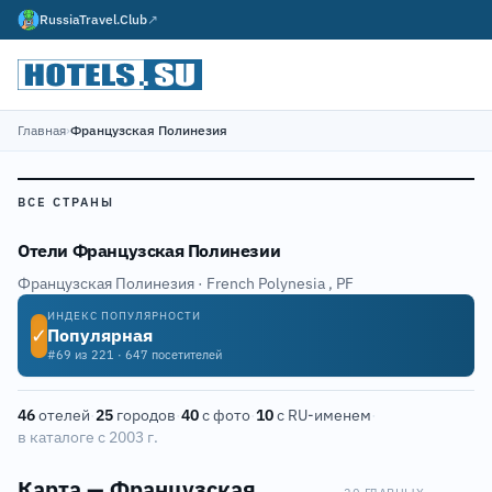
RussiaTravel.Club
↗
Главная
›
Французская Полинезия
ВСЕ СТРАНЫ
Отели Французская Полинезии
Французская Полинезия · French Polynesia
,
PF
ИНДЕКС ПОПУЛЯРНОСТИ
✓
Популярная
#69 из 221 · 647 посетителей
46
отелей
·
25
городов
·
40
с фото
·
10
с RU-именем
·
в каталоге с 2003 г.
Карта — Французская