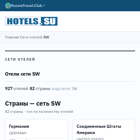
RussiaTravel.Club
↗
Главная
›
Сети отелей
›
SW
СЕТИ ОТЕЛЕЙ
Отели сети SW
927
отелей
·
82
страны
·
код сети:
SW
Страны — сеть SW
82 страны · топ по количеству отелей
Германия
Соединенные Штаты
Америки
GERMANY
UNITED STATES