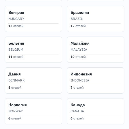
Венгрия
Бразилия
HUNGARY
BRAZIL
12
отелей
12
отелей
Бельгия
Малайзия
BELGIUM
MALAYSIA
11
отелей
10
отелей
Дания
Индонезия
DENMARK
INDONESIA
8
отелей
7
отелей
Норвегия
Канада
NORWAY
CANADA
6
отелей
6
отелей