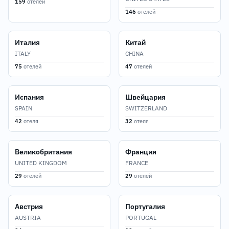
159
отелей
146
отелей
Италия
Китай
ITALY
CHINA
75
отелей
47
отелей
Испания
Швейцария
SPAIN
SWITZERLAND
42
отеля
32
отеля
Великобритания
Франция
UNITED KINGDOM
FRANCE
29
отелей
29
отелей
Австрия
Португалия
AUSTRIA
PORTUGAL