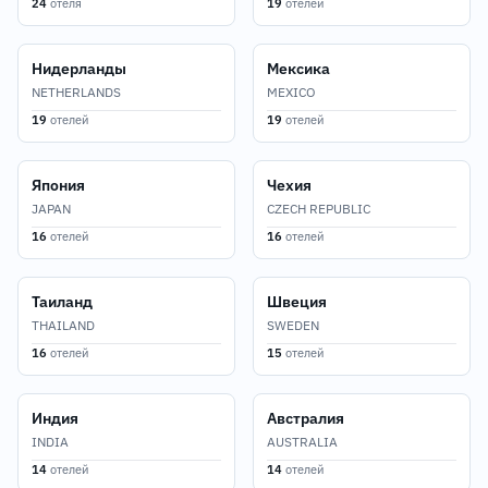
24
отеля
19
отелей
Нидерланды
Мексика
NETHERLANDS
MEXICO
19
отелей
19
отелей
Япония
Чехия
JAPAN
CZECH REPUBLIC
16
отелей
16
отелей
Таиланд
Швеция
THAILAND
SWEDEN
16
отелей
15
отелей
Индия
Австралия
INDIA
AUSTRALIA
14
отелей
14
отелей