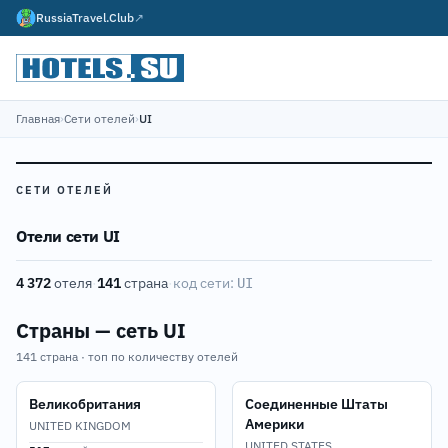
RussiaTravel.Club
↗
Главная
›
Сети отелей
›
UI
СЕТИ ОТЕЛЕЙ
Отели сети UI
4 372
отеля
·
141
страна
·
код сети:
UI
Страны — сеть UI
141 страна · топ по количеству отелей
Великобритания
Соединенные Штаты
Америки
UNITED KINGDOM
UNITED STATES