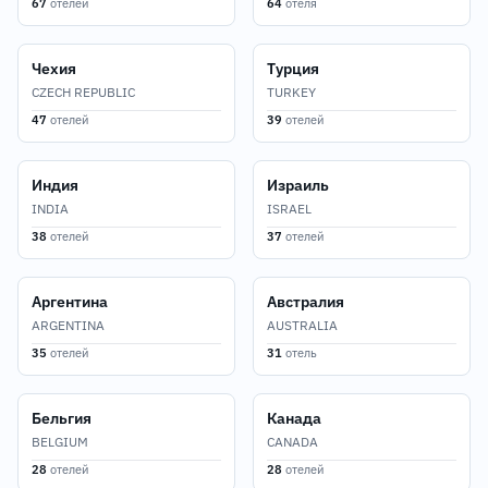
67
отелей
64
отеля
Чехия
Турция
CZECH REPUBLIC
TURKEY
47
отелей
39
отелей
Индия
Израиль
INDIA
ISRAEL
38
отелей
37
отелей
Аргентина
Австралия
ARGENTINA
AUSTRALIA
35
отелей
31
отель
Бельгия
Канада
BELGIUM
CANADA
28
отелей
28
отелей