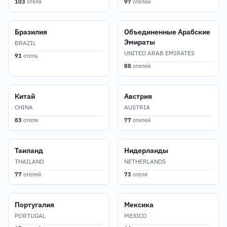
103
отеля
97
отелей
Бразилия
Объединенные Арабские
Эмираты
BRAZIL
UNITED ARAB EMIRATES
91
отель
88
отелей
Китай
Австрия
CHINA
AUSTRIA
83
отеля
77
отелей
Таиланд
Нидерланды
THAILAND
NETHERLANDS
77
отелей
73
отеля
Португалия
Мексика
PORTUGAL
MEXICO