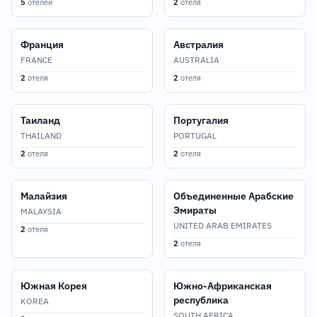
5
отелей
2
отеля
Франция
Австралия
FRANCE
AUSTRALIA
2
отеля
2
отеля
Таиланд
Португалия
THAILAND
PORTUGAL
2
отеля
2
отеля
Малайзия
Объединенные Арабские
Эмираты
MALAYSIA
UNITED ARAB EMIRATES
2
отеля
2
отеля
Южная Корея
Южно-Африканская
республика
KOREA
SOUTH AFRICA