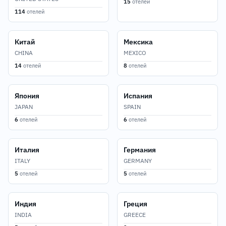
15
отелей
114
отелей
Китай
Мексика
CHINA
MEXICO
14
отелей
8
отелей
Япония
Испания
JAPAN
SPAIN
6
отелей
6
отелей
Италия
Германия
ITALY
GERMANY
5
отелей
5
отелей
Индия
Греция
INDIA
GREECE