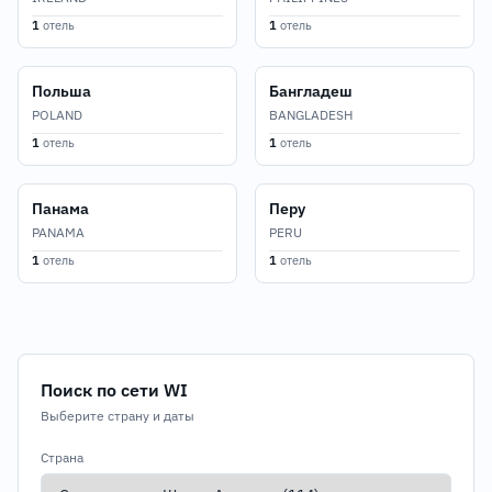
1
отель
1
отель
Польша
Бангладеш
POLAND
BANGLADESH
1
отель
1
отель
Панама
Перу
PANAMA
PERU
1
отель
1
отель
Поиск по сети WI
Выберите страну и даты
Страна