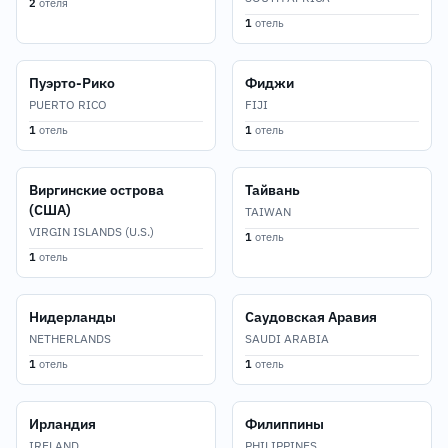
2
отеля
1
отель
Пуэрто-Рико
Фиджи
PUERTO RICO
FIJI
1
отель
1
отель
Виргинские острова
Тайвань
(США)
TAIWAN
VIRGIN ISLANDS (U.S.)
1
отель
1
отель
Нидерланды
Саудовская Аравия
NETHERLANDS
SAUDI ARABIA
1
отель
1
отель
Ирландия
Филиппины
IRELAND
PHILIPPINES