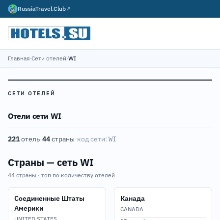
RussiaTravel.Club
↗
Главная
›
Сети отелей
›
WI
СЕТИ ОТЕЛЕЙ
Отели сети WI
221
отель
·
44
страны
·
код сети:
WI
Страны — сеть WI
44 страны · топ по количеству отелей
Соединенные Штаты
Канада
Америки
CANADA
UNITED STATES