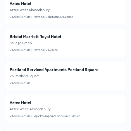
Aztec Hotel
Aztec West Almondsbury
✓
Бассейн
✓
Спа
✓
Ресторан
✓
Питомцы
✓
Бизнес
Bristol Marriott Royal Hotel
College Green
✓
Бассейн
✓
Спа
✓
Ресторан
✓
Бизнес
Portland Serviced Apartments Portland Square
26 Portland Square
✓
Бассейн
✓
Спа
Aztec Hotel
Aztec West, Almondsbury
✓
Бассейн
✓
Спа
✓
Бар
✓
Ресторан
✓
Питомцы
✓
Бизнес