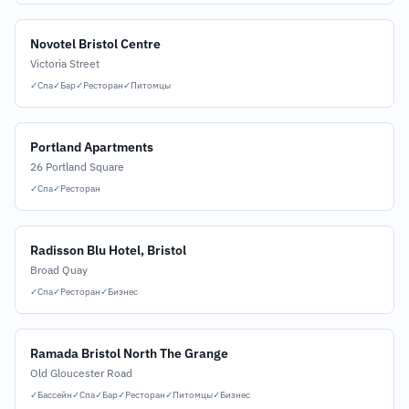
Novotel Bristol Centre
Victoria Street
✓
Спа
✓
Бар
✓
Ресторан
✓
Питомцы
Portland Apartments
26 Portland Square
✓
Спа
✓
Ресторан
Radisson Blu Hotel, Bristol
Broad Quay
✓
Спа
✓
Ресторан
✓
Бизнес
Ramada Bristol North The Grange
Old Gloucester Road
✓
Бассейн
✓
Спа
✓
Бар
✓
Ресторан
✓
Питомцы
✓
Бизнес