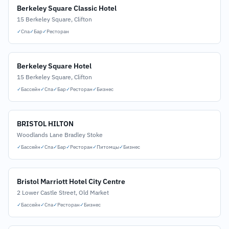
Berkeley Square Classic Hotel
15 Berkeley Square, Clifton
✓
Спа
✓
Бар
✓
Ресторан
Berkeley Square Hotel
15 Berkeley Square, Clifton
✓
Бассейн
✓
Спа
✓
Бар
✓
Ресторан
✓
Бизнес
BRISTOL HILTON
Woodlands Lane Bradley Stoke
✓
Бассейн
✓
Спа
✓
Бар
✓
Ресторан
✓
Питомцы
✓
Бизнес
Bristol Marriott Hotel City Centre
2 Lower Castle Street, Old Market
✓
Бассейн
✓
Спа
✓
Ресторан
✓
Бизнес