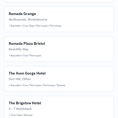
Ramada Grange
Northwoods, Winterbourne
✓
Бассейн
✓
Спа
✓
Бар
✓
Ресторан
✓
Питомцы
Ramada Plaza Bristol
Redcliffe Way
✓
Бассейн
✓
Спа
✓
Ресторан
The Avon Gorge Hotel
Sion Hill, Clifton
✓
Бассейн
✓
Спа
✓
Ресторан
✓
Питомцы
✓
Бизнес
The Brigstow Hotel
5 - 7 Welshback
✓
Спа
✓
Бар
✓
Бизнес