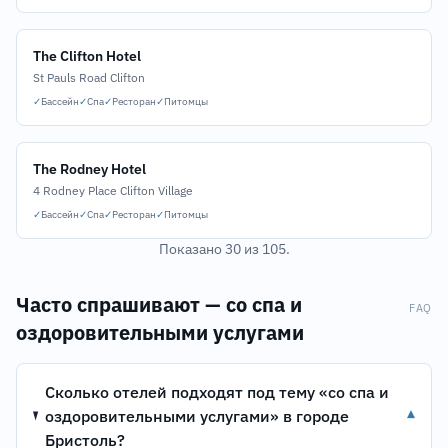
The Clifton Hotel
St Pauls Road Clifton
✓
Бассейн
✓
Спа
✓
Ресторан
✓
Питомцы
The Rodney Hotel
4 Rodney Place Clifton Village
✓
Бассейн
✓
Спа
✓
Ресторан
✓
Питомцы
Показано 30 из 105.
Часто спрашивают — со спа и
FAQ
оздоровительными услугами
Сколько отелей подходят под тему «со спа и
оздоровительными услугами» в городе
▾
Бристоль?