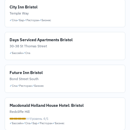
City Inn Bristol
Temple Way
✓
Спа
✓
Бар
✓
Ресторан
✓
Бизнес
Days Serviced Apartments Bristol
30-38 St Thomas Street
✓
Бассейн
✓
Спа
Future Inn Bristol
Bond Street South
✓
Спа
✓
Ресторан
✓
Бизнес
Macdonald Holland House Hotel: Bristol
Redcliffe Hill
Уровень 4/5
✓
Бассейн
✓
Спа
✓
Бар
✓
Ресторан
✓
Бизнес