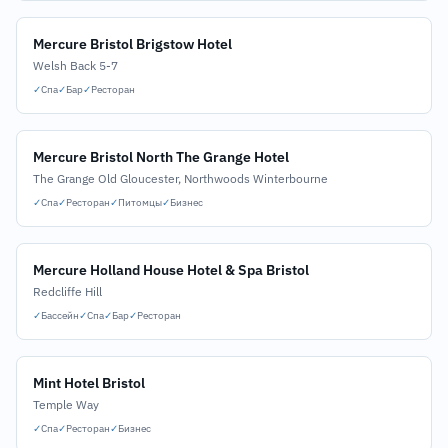
Mercure Bristol Brigstow Hotel
Welsh Back 5-7
✓
Спа
✓
Бар
✓
Ресторан
Mercure Bristol North The Grange Hotel
The Grange Old Gloucester, Northwoods Winterbourne
✓
Спа
✓
Ресторан
✓
Питомцы
✓
Бизнес
Mercure Holland House Hotel & Spa Bristol
Redcliffe Hill
✓
Бассейн
✓
Спа
✓
Бар
✓
Ресторан
Mint Hotel Bristol
Temple Way
✓
Спа
✓
Ресторан
✓
Бизнес