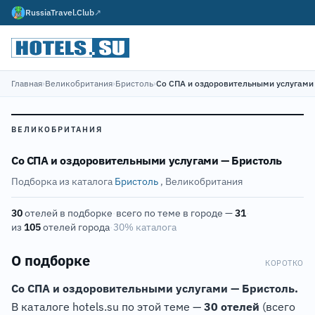
RussiaTravel.Club
↗
Главная
›
Великобритания
›
Бристоль
›
Со СПА и оздоровительными услугами
ВЕЛИКОБРИТАНИЯ
Со СПА и оздоровительными услугами — Бристоль
Подборка из каталога
Бристоль
, Великобритания
30
отелей в подборке
·
всего по теме в городе —
31
·
из
105
отелей города
·
30% каталога
О подборке
КОРОТКО
Со СПА и оздоровительными услугами — Бристоль.
В каталоге hotels.su по этой теме —
30 отелей
(всего