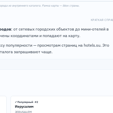
рода из внутреннего каталога. Рамка карты — bbox страны.
КРАТКАЯ СПРА
родов
: от сетевых городских объектов до мини-отелей в
чены координатами и попадают на карту.
5
су популярности — просмотрам страниц на hotels.su. Это
аталога запрашивают чаще.
✓ Популярный · #2
Иерусалим
JERUSALEM