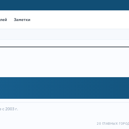
елей
Заметки
 с 2003 г.
20 ГЛАВНЫХ ГОРО
Leaflet
|
©
OpenStreet