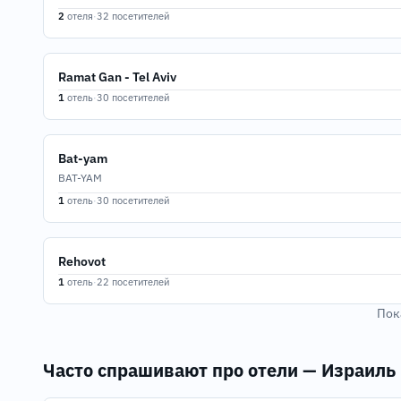
2
отеля
·
32 посетителей
Ramat Gan - Tel Aviv
1
отель
·
30 посетителей
Bat-yam
BAT-YAM
1
отель
·
30 посетителей
Rehovot
1
отель
·
22 посетителей
Пока
Часто спрашивают про отели — Израиль