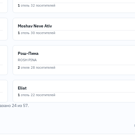
1
отель
·
32 посетителей
Moshav Neve Ativ
1
отель
·
30 посетителей
Рош-Пина
ROSH PINA
18
2
отеля
·
28 посетителей
Eliat
1
отель
·
22 посетителей
зано 24 из 57.