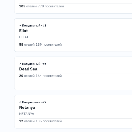
105
отелей
·
778 посетителей
✓ Популярный · #3
Eilat
EILAT
58
отелей
·
189 посетителей
✓ Популярный · #5
Dead Sea
20
отелей
·
164 посетителей
✓ Популярный · #7
Netanya
NETANYA
12
отелей
·
135 посетителей