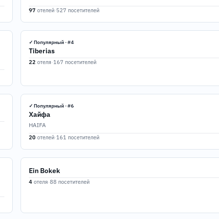
97
отелей
·
527 посетителей
✓ Популярный · #4
Tiberias
22
отеля
·
167 посетителей
✓ Популярный · #6
Хайфа
HAIFA
20
отелей
·
161 посетителей
Ein Bokek
4
отеля
·
88 посетителей