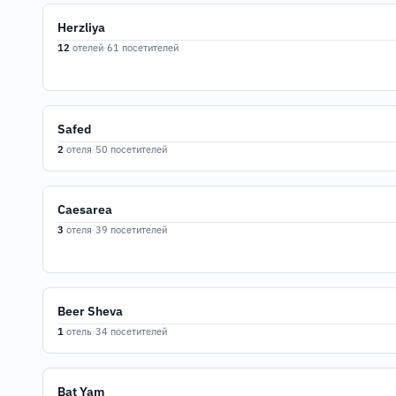
Herzliya
12
отелей
·
61 посетителей
Safed
2
отеля
·
50 посетителей
Caesarea
3
отеля
·
39 посетителей
Beer Sheva
1
отель
·
34 посетителей
Bat Yam