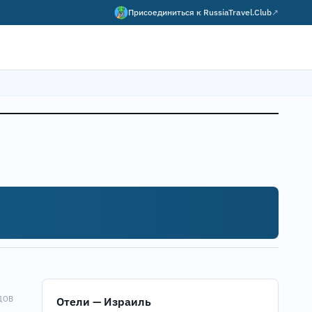
Присоединиться к
RussiaTravel.Club
↗
ДОВ
Отели — Израиль
Map