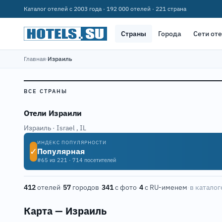
Каталог отелей с 2003 года · 192 000 отелей · 221 страна
Страны
Города
Сети от
Главная
›
Израиль
ВСЕ СТРАНЫ
Отели Израили
Израиль · Israel
,
IL
ИНДЕКС ПОПУЛЯРНОСТИ
✓
Популярная
#65 из 221 · 714 посетителей
412
отелей
·
57
городов
·
341
с фото
·
4
с RU-именем
·
в каталоге
Карта — Израиль