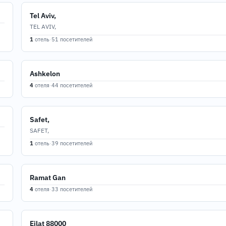
Tel Aviv,
TEL AVIV,
1
отель
·
51 посетителей
Ashkelon
4
отеля
·
44 посетителей
Safet,
SAFET,
1
отель
·
39 посетителей
Ramat Gan
4
отеля
·
33 посетителей
Eilat 88000