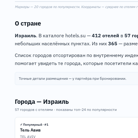
Маркеры — 20 городов по популярности. Координаты — среднее по отелям го
+
−
О стране
15
Израиль
. В каталоге hotels.su —
412 отелей
в
57 го
небольших населённых пунктах. Из них
365
— разме
Список городов отсортирован по внутреннему индек
помогает увидеть те города, которые посетители к
Точные детали размещения — у партнёра при бронировании.
Города — Израиль
57 городов с отелями · показаны топ-24 по популярности
✓ Популярный · #1
Тель Авив
TEL AVIV