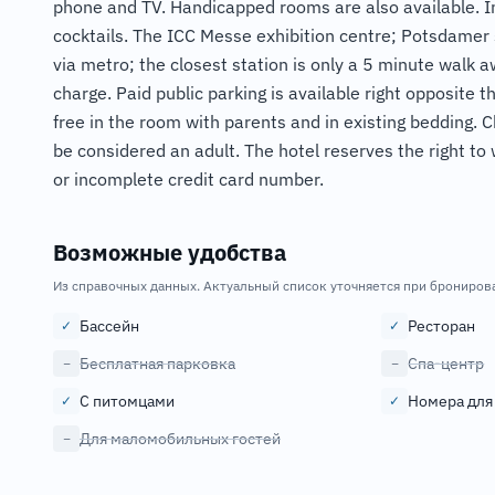
phone and TV. Handicapped rooms are also available. In 
cocktails. The ICC Messe exhibition centre; Potsdamer 
via metro; the closest station is only a 5 minute walk a
charge. Paid public parking is available right opposite 
free in the room with parents and in existing bedding. C
be considered an adult. The hotel reserves the right to 
or incomplete credit card number.
Возможные удобства
Из справочных данных. Актуальный список уточняется при брониров
Бассейн
Ресторан
✓
✓
Бесплатная парковка
Спа-центр
−
−
С питомцами
Номера для
✓
✓
Для маломобильных гостей
−