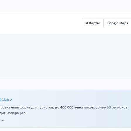
Я.Карты
Google Maps
l.Club ↗
проект-платформа для туристов,
до 400 000 участников
, более 50 регионов.
дит модерацию.
том