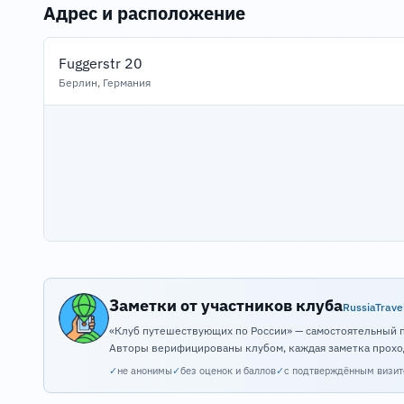
Адрес и расположение
Fuggerstr 20
Берлин, Германия
Заметки от участников клуба
RussiaTrave
«Клуб путешествующих по России» — самостоятельный 
Авторы верифицированы клубом, каждая заметка прохо
✓
не анонимы
✓
без оценок и баллов
✓
с подтверждённым визи