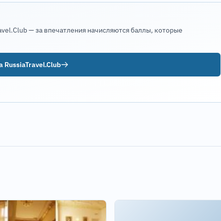
avel.Club — за впечатления начисляются баллы, которые
 RussiaTravel.Club