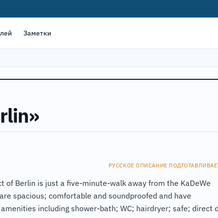
елей
Заметки
rlin»
РУССКОЕ ОПИСАНИЕ ПОДГОТАВЛИВАЕ
ict of Berlin is just a five-minute-walk away from the KaDeWe
are spacious; comfortable and soundproofed and have
menities including shower-bath; WC; hairdryer; safe; direct d