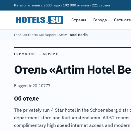
Каталог отелей с 2003 года · 192 000 отелей · 221 страна
Страны
Города
Сети от
Главная
›
Германия
›
Берлин
›
Artim Hotel Berlin
ГЕРМАНИЯ
›
БЕРЛИН
Отель «Artim Hotel Be
Fuggerstr 20
·
10777
Об отеле
The privately run 4 Star hotel in the Schoeneberg distr
department store and Kurfuerstendamm. All 52 rooms 
complimentary high speed internet access and modern a