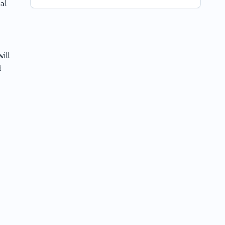
al
d
ill
d