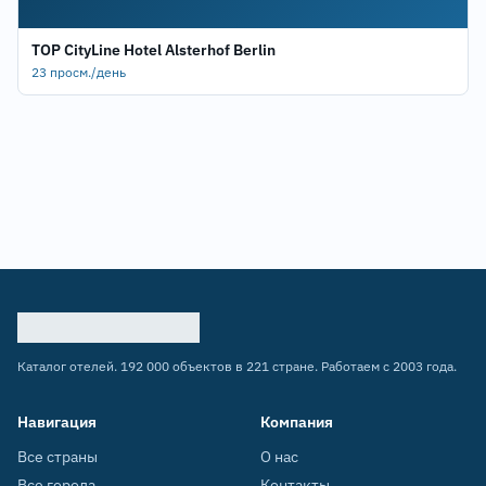
TOP CityLine Hotel Alsterhof Berlin
23 просм./день
Каталог отелей. 192 000 объектов в 221 стране. Работаем с 2003 года.
Навигация
Компания
Все страны
О нас
Все города
Контакты