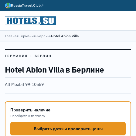
RussiaTravel.Club
↗
Главная
›
Германия
›
Берлин
›
Hotel Abion Villa
ГЕРМАНИЯ
›
БЕРЛИН
Hotel Abion Villa в Берлине
Alt Moabit 99
·
10559
Проверить наличие
Перейдёте к партнёру
Выбрать даты и проверить цены