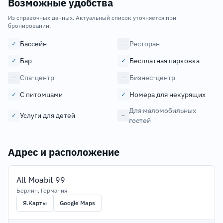
Возможные удобства
Из справочных данных. Актуальный список уточняется при
бронировании.
Бассейн
Ресторан
✓
−
Бар
Бесплатная парковка
✓
✓
Спа-центр
Бизнес-центр
−
−
С питомцами
Номера для некурящих
✓
✓
Для маломобильных
Услуги для детей
✓
−
гостей
Адрес и расположение
Alt Moabit 99
Берлин, Германия
Я.Карты
Google Maps