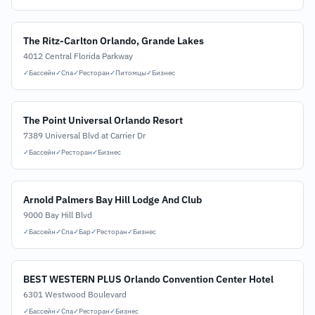
The Ritz-Carlton Orlando, Grande Lakes
4012 Central Florida Parkway
✓
Бассейн
✓
Спа
✓
Ресторан
✓
Питомцы
✓
Бизнес
The Point Universal Orlando Resort
7389 Universal Blvd at Carrier Dr
✓
Бассейн
✓
Ресторан
✓
Бизнес
Arnold Palmers Bay Hill Lodge And Club
9000 Bay Hill Blvd
✓
Бассейн
✓
Спа
✓
Бар
✓
Ресторан
✓
Бизнес
BEST WESTERN PLUS Orlando Convention Center Hotel
6301 Westwood Boulevard
✓
Бассейн
✓
Спа
✓
Ресторан
✓
Бизнес