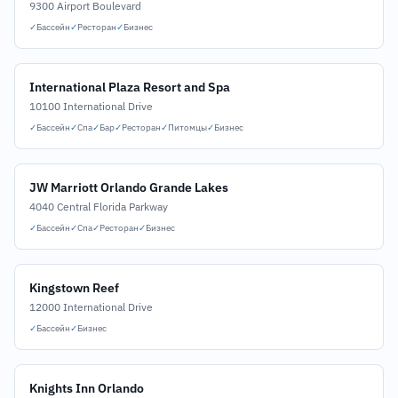
9300 Airport Boulevard
✓
Бассейн
✓
Ресторан
✓
Бизнес
International Plaza Resort and Spa
10100 International Drive
✓
Бассейн
✓
Спа
✓
Бар
✓
Ресторан
✓
Питомцы
✓
Бизнес
JW Marriott Orlando Grande Lakes
4040 Central Florida Parkway
✓
Бассейн
✓
Спа
✓
Ресторан
✓
Бизнес
Kingstown Reef
12000 International Drive
✓
Бассейн
✓
Бизнес
Knights Inn Orlando