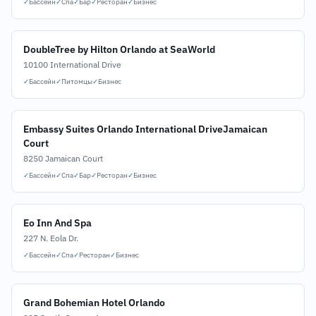
✓
Бассейн
✓
Спа
✓
Бар
✓
Ресторан
✓
Бизнес
DoubleTree by Hilton Orlando at SeaWorld
10100 International Drive
✓
Бассейн
✓
Питомцы
✓
Бизнес
Embassy Suites Orlando International DriveJamaican
Court
8250 Jamaican Court
✓
Бассейн
✓
Спа
✓
Бар
✓
Ресторан
✓
Бизнес
Eo Inn And Spa
227 N. Eola Dr.
✓
Бассейн
✓
Спа
✓
Ресторан
✓
Бизнес
Grand Bohemian Hotel Orlando