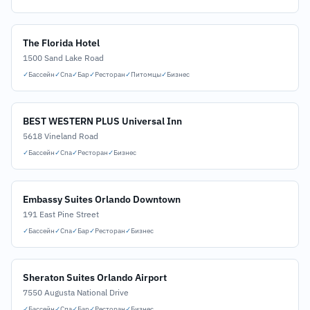
The Florida Hotel
1500 Sand Lake Road
✓
Бассейн
✓
Спа
✓
Бар
✓
Ресторан
✓
Питомцы
✓
Бизнес
BEST WESTERN PLUS Universal Inn
5618 Vineland Road
✓
Бассейн
✓
Спа
✓
Ресторан
✓
Бизнес
Embassy Suites Orlando Downtown
191 East Pine Street
✓
Бассейн
✓
Спа
✓
Бар
✓
Ресторан
✓
Бизнес
Sheraton Suites Orlando Airport
7550 Augusta National Drive
✓
Бассейн
✓
Спа
✓
Бар
✓
Ресторан
✓
Бизнес