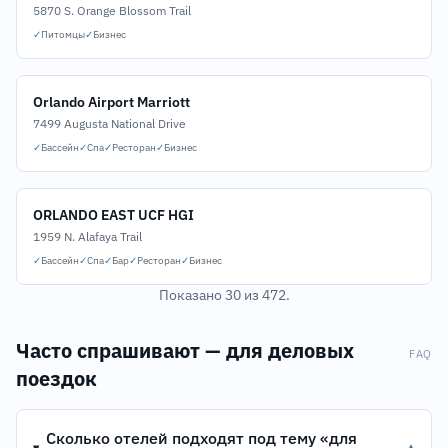
5870 S. Orange Blossom Trail
✓
Питомцы
✓
Бизнес
Orlando Airport Marriott
7499 Augusta National Drive
✓
Бассейн
✓
Спа
✓
Ресторан
✓
Бизнес
ORLANDO EAST UCF HGI
1959 N. Alafaya Trail
✓
Бассейн
✓
Спа
✓
Бар
✓
Ресторан
✓
Бизнес
Показано 30 из 472.
Часто спрашивают — для деловых
FAQ
поездок
Сколько отелей подходят под тему «для