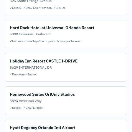
325 South Orange Avenue
✓
Бассейн
✓
Спа
✓
Бар
✓
Ресторан
✓
Бизнес
Hard Rock Hotel at Universal Orlando Resort
5800 Universal Boulevard
✓
Бассейн
✓
Спа
✓
Бар
✓
Ресторан
✓
Питомцы
✓
Бизнес
Holiday Inn Resort CASTLE I-DRIVE
8629 INTERNATIONAL DR
✓
Питомцы
✓
Бизнес
Homewood Suites OrlUniv Studios
5893 American Way
✓
Бассейн
✓
Спа
✓
Бизнес
Hyatt Regency Orlando Intl Airport