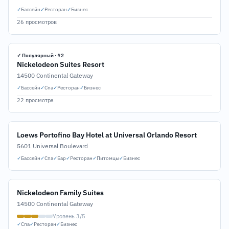
✓
Бассейн
✓
Ресторан
✓
Бизнес
26 просмотров
✓ Популярный · #2
Nickelodeon Suites Resort
14500 Continental Gateway
✓
Бассейн
✓
Спа
✓
Ресторан
✓
Бизнес
22 просмотра
Loews Portofino Bay Hotel at Universal Orlando Resort
5601 Universal Boulevard
✓
Бассейн
✓
Спа
✓
Бар
✓
Ресторан
✓
Питомцы
✓
Бизнес
Nickelodeon Family Suites
14500 Continental Gateway
Уровень 3/5
✓
Спа
✓
Ресторан
✓
Бизнес