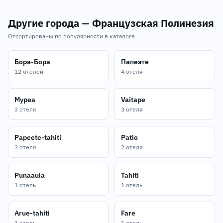
Другие города — Французская Полинезия
Отсортированы по популярности в каталоге
Бора-Бора
Папеэте
12 отелей
4 отеля
Муреа
Vaitape
3 отеля
3 отеля
Papeete-tahiti
Patio
3 отеля
2 отеля
Punaauia
Tahiti
1 отель
1 отель
Arue-tahiti
Fare
1 отель
1 отель