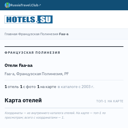
RussiaTravel.Club
↗
Главная
›
Французская Полинезия
›
Faa-a
ФРАНЦУЗСКАЯ ПОЛИНЕЗИЯ
Отели Faa-aа
Faa-a, Французская Полинезия, PF
1
отель
·
1
с фото
·
1
на карте
·
в каталоге с 2003 г.
Карта отелей
ТОП-1 НА КАРТЕ
Leaflet
|
©
OpenStreetMap
1
Координаты — из внутреннего каталога отелей. На карте — топ-1 по
+
просмотрам; всего с координатами — 1.
−