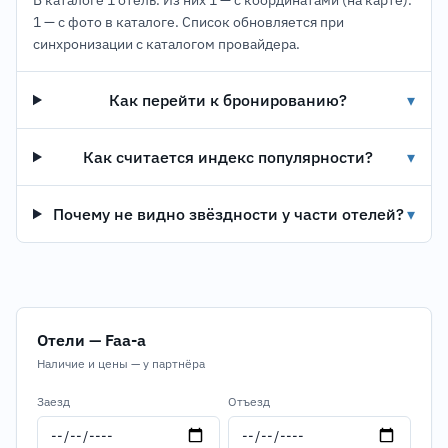
В каталоге 1 отель. Из них 1 — с координатами (на карте).
1 — с фото в каталоге. Список обновляется при
синхронизации с каталогом провайдера.
Как перейти к бронированию?
▾
Как считается индекс популярности?
▾
Почему не видно звёздности у части отелей?
▾
Отели — Faa-a
Наличие и цены — у партнёра
Заезд
Отъезд