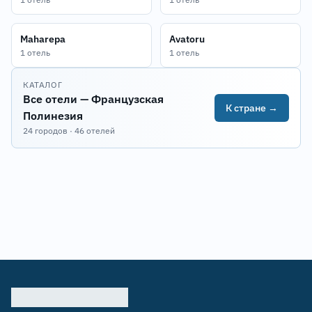
Maharepa
Avatoru
1 отель
1 отель
КАТАЛОГ
Все отели — Французская
К стране →
Полинезия
24 городов · 46 отелей