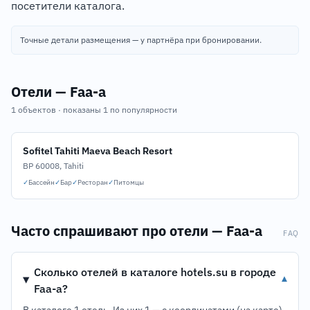
посетители каталога.
Точные детали размещения — у партнёра при бронировании.
Отели — Faa-a
1 объектов · показаны 1 по популярности
Sofitel Tahiti Maeva Beach Resort
BP 60008, Tahiti
✓
Бассейн
✓
Бар
✓
Ресторан
✓
Питомцы
Часто спрашивают про отели — Faa-a
FAQ
Сколько отелей в каталоге hotels.su в городе
▾
Faa-a?