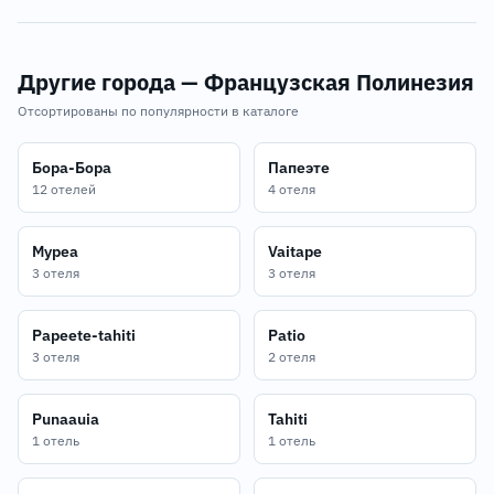
Другие города — Французская Полинезия
Отсортированы по популярности в каталоге
Бора-Бора
Папеэте
12 отелей
4 отеля
Муреа
Vaitape
3 отеля
3 отеля
Papeete-tahiti
Patio
3 отеля
2 отеля
Punaauia
Tahiti
1 отель
1 отель