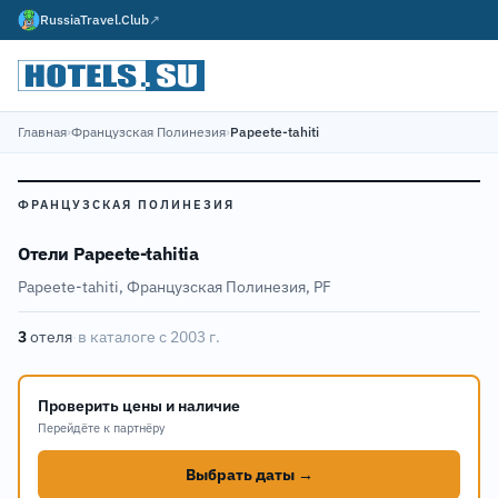
RussiaTravel.Club
↗
Главная
›
Французская Полинезия
›
Papeete-tahiti
ФРАНЦУЗСКАЯ ПОЛИНЕЗИЯ
Отели Papeete-tahitiа
Papeete-tahiti, Французская Полинезия, PF
3
отеля
·
в каталоге с 2003 г.
Проверить цены и наличие
Перейдёте к партнёру
Выбрать даты →