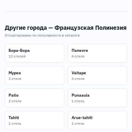
Другие города — Французская Полинезия
Отсортированы по популярности в каталоге
Бора-Бора
Папеэте
12 отелей
4 отеля
Муреа
Vaitape
3 отеля
3 отеля
Patio
Punaauia
2 отеля
1 отель
Tahiti
Arue-tahiti
1 отель
1 отель